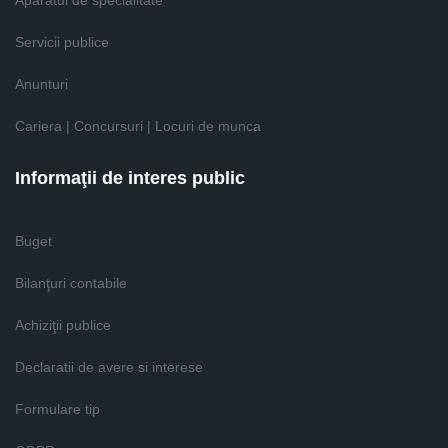
Aparatul de specialitate
Servicii publice
Anunturi
Cariera | Concursuri | Locuri de munca
Informaţii de interes public
Buget
Bilanţuri contabile
Achiziţii publice
Declaratii de avere si interese
Formulare tip