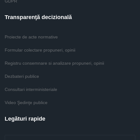
GDPR
Transparenţă decizională
Proiecte de acte normative
Formular colectare propuneri, opinii
Registru consemnare si analizare propuneri, opinii
Dezbateri publice
Consultari interministeriale
Video Şedinţe publice
Legături rapide