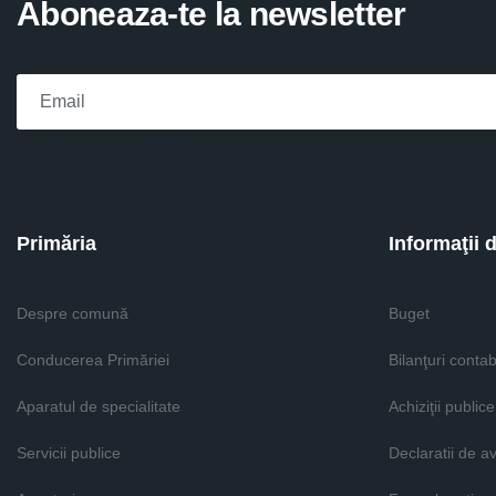
Aboneaza-te la newsletter
Please fill the required field.
Primăria
Informaţii 
Despre comună
Buget
Conducerea Primăriei
Bilanţuri contab
Aparatul de specialitate
Achiziţii publice
Servicii publice
Declaratii de a