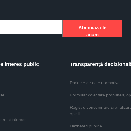
Aboneaza-te
acum
de interes public
Transparenţă decizional
Proiecte de acte normative
ile
Formular colectare propuneri, opi
Registru consemnare si analizar
opinii
vere si interese
Dezbateri publice