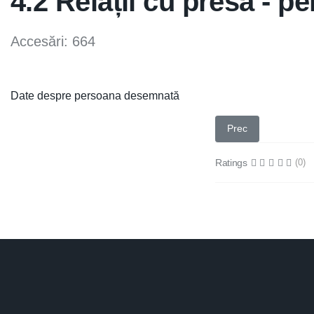
4.2 Relații cu presa - 
Accesări: 664
Date despre persoana desemnată
Articol precedent: 4
Prec
Ratings
(0)