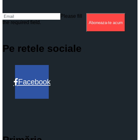
Please fill
the required field.
Aboneaza-te acum
Pe retele sociale
Facebook