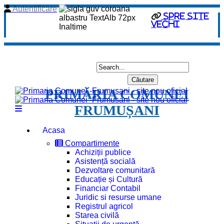
Autentificare
spre site
vechi
PRIMĂRIA COMUNEI
FRUMUȘANI
Acasa
Compartimente
Achiziții publice
Asistență socială
Dezvoltare comunitară
Educație și Cultură
Financiar Contabil
Juridic si resurse umane
Registrul agricol
Starea civilă