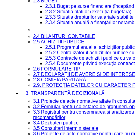
2.3 BUGET
2.3.1 Buget pe surse financiare (începând
2.3.2 Situația plăților (execuția bugetară)
2.3.3 Situația drepturilor salariale stabilit
2.3.4 Situația anuală a finanțărilor neramb
2.4 BILANȚURI CONTABILE
2.5 ACHIZIȚII PUBLICE
2.5.1 Programul anual al achizițiilor publi
2.5.2 Centralizatorul achizițiilor publice 
2.5.3 Contracte de achiziții publice cu va
2.5.4 Documente privind execuția contract
2.6 FORMULARE TIP
2.7 DECLARAȚII DE AVERE ȘI DE INTERES
2.8 COMISIA PARITARĂ
2.9. PROTECȚIA DATELOR CU CARACTER
3. TRANSPARENȚĂ DECIZIONALĂ
3.1 Proiecte de acte normative aflate în consult
3.2 Formular pentru colectarea de propuneri, opi
3.3 Registrul pentru consemnarea și analizarea p
recomandărilor
3.4 Dezbateri publice
3.5 Consultari interministeriale
3.6 Proiecte de acte normative pentru care nu ma