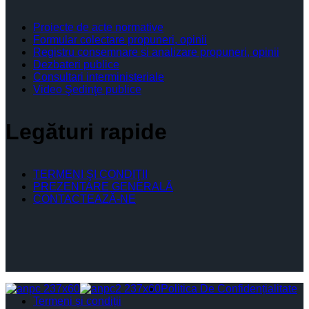
Proiecte de acte normative
Formular colectare propuneri, opinii
Registru consemnare si analizare propuneri, opinii
Dezbateri publice
Consultari interministeriale
Video Şedinţe publice
Legături rapide
TERMENI ŞI CONDIŢII
PREZENTARE GENERALĂ
CONTACTEAZĂ-NE
Politica De Confidențialitate
Termeni și condiții