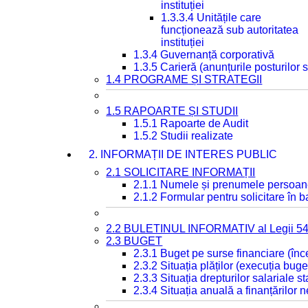
instituției
1.3.3.4 Unitățile care
funcționează sub autoritatea
instituției
1.3.4 Guvernanță corporativă
1.3.5 Carieră (anunțurile posturilor
1.4 PROGRAME ȘI STRATEGII
1.5 RAPOARTE ȘI STUDII
1.5.1 Rapoarte de Audit
1.5.2 Studii realizate
2. INFORMAȚII DE INTERES PUBLIC
2.1 SOLICITARE INFORMAȚII
2.1.1 Numele și prenumele persoan
2.1.2 Formular pentru solicitare în 
2.2 BULETINUL INFORMATIV al Legii 5
2.3 BUGET
2.3.1 Buget pe surse financiare (în
2.3.2 Situația plăților (execuția buge
2.3.3 Situația drepturilor salariale s
2.3.4 Situația anuală a finanțărilor