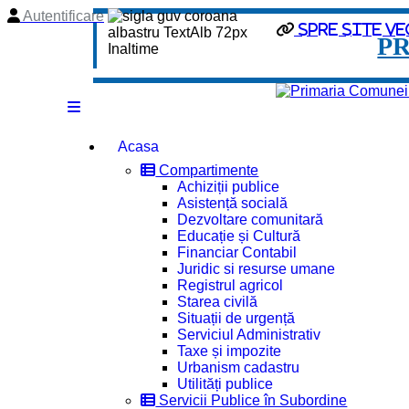
Autentificare
spre site ve
P
Acasa
Compartimente
Achiziții publice
Asistență socială
Dezvoltare comunitară
Educație și Cultură
Financiar Contabil
Juridic si resurse umane
Registrul agricol
Starea civilă
Situații de urgență
Serviciul Administrativ
Taxe și impozite
Urbanism cadastru
Utilități publice
Servicii Publice în Subordine