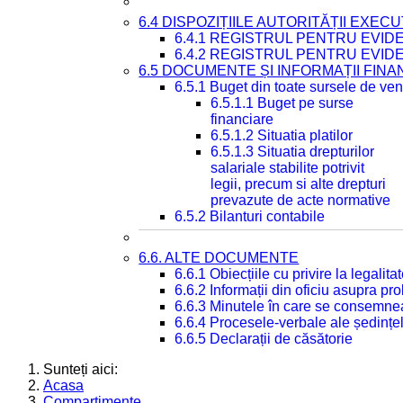
6.4 DISPOZIȚIILE AUTORITĂȚII EXECU
6.4.1 REGISTRUL PENTRU EVID
6.4.2 REGISTRUL PENTRU EVID
6.5 DOCUMENTE ȘI INFORMAȚII FIN
6.5.1 Buget din toate sursele de veni
6.5.1.1 Buget pe surse
financiare
6.5.1.2 Situatia platilor
6.5.1.3 Situatia drepturilor
salariale stabilite potrivit
legii, precum si alte drepturi
prevazute de acte normative
6.5.2 Bilanturi contabile
6.6. ALTE DOCUMENTE
6.6.1 Obiecțiile cu privire la legali
6.6.2 Informații din oficiu asupra p
6.6.3 Minutele în care se consemnea
6.6.4 Procesele-verbale ale ședințel
6.6.5 Declarații de căsătorie
Sunteți aici:
Acasa
Compartimente