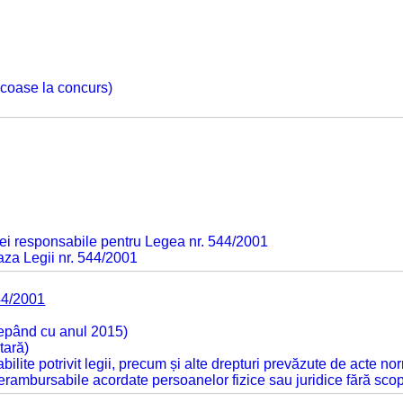
 scoase la concurs)
ei responsabile pentru Legea nr. 544/2001
baza Legii nr. 544/2001
44/2001
cepând cu anul 2015)
tară)
tabilite potrivit legii, precum și alte drepturi prevăzute de acte no
 nerambursabile acordate persoanelor fizice sau juridice fără sco