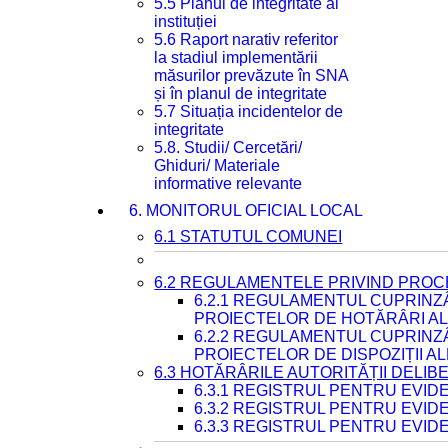
5.5 Planul de integritate al
instituției
5.6 Raport narativ referitor
la stadiul implementării
măsurilor prevăzute în SNA
și în planul de integritate
5.7 Situația incidentelor de
integritate
5.8. Studii/ Cercetări/
Ghiduri/ Materiale
informative relevante
6. MONITORUL OFICIAL LOCAL
6.1 STATUTUL COMUNEI
6.2 REGULAMENTELE PRIVIND PROC
6.2.1 REGULAMENTUL CUPRINZ
PROIECTELOR DE HOTĂRÂRI ALE
6.2.2 REGULAMENTUL CUPRINZ
PROIECTELOR DE DISPOZIȚII A
6.3 HOTĂRÂRILE AUTORITĂȚII DELIB
6.3.1 REGISTRUL PENTRU EVI
6.3.2 REGISTRUL PENTRU EVI
6.3.3 REGISTRUL PENTRU EVID