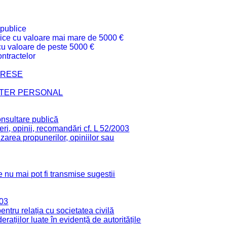
 publice
ublice cu valoare mai mare de 5000 €
 cu valoare de peste 5000 €
ntractelor
TERESE
CTER PERSONAL
onsultare publică
ri, opinii, recomandări cf. L 52/2003
zarea propunerilor, opiniilor sau
 nu mai pot fi transmise sugestii
003
tru relația cu societatea civilă
derațiilor luate în evidență de autoritățile