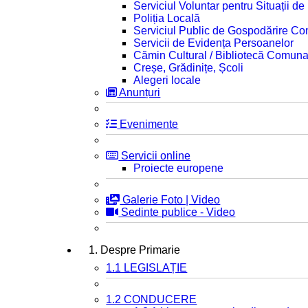
Serviciul Voluntar pentru Situații d
Poliția Locală
Serviciul Public de Gospodărire C
Servicii de Evidența Persoanelor
Cămin Cultural / Bibliotecă Comuna
Creșe, Grădinițe, Școli
Alegeri locale
Anunțuri
Evenimente
Servicii online
Proiecte europene
Galerie Foto | Video
Sedinte publice - Video
1. Despre Primarie
1.1 LEGISLAȚIE
1.2 CONDUCERE