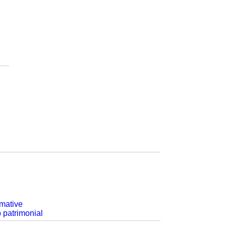
rmative
p patrimonial