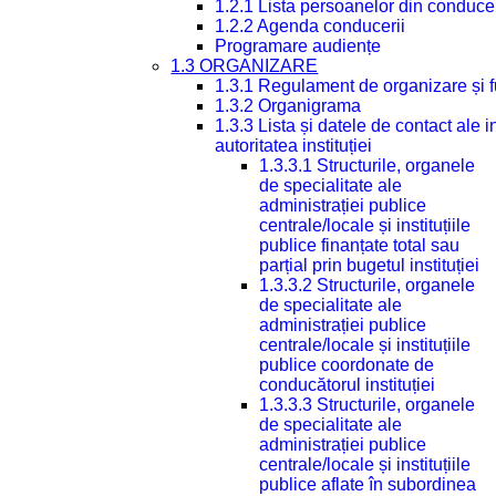
1.2.1 Lista persoanelor din conduce
1.2.2 Agenda conducerii
Programare audiențe
1.3 ORGANIZARE
1.3.1 Regulament de organizare și 
1.3.2 Organigrama
1.3.3 Lista și datele de contact ale
autoritatea instituției
1.3.3.1 Structurile, organele
de specialitate ale
administrației publice
centrale/locale și instituțiile
publice finanțate total sau
parțial prin bugetul instituției
1.3.3.2 Structurile, organele
de specialitate ale
administrației publice
centrale/locale și instituțiile
publice coordonate de
conducătorul instituției
1.3.3.3 Structurile, organele
de specialitate ale
administrației publice
centrale/locale și instituțiile
publice aflate în subordinea