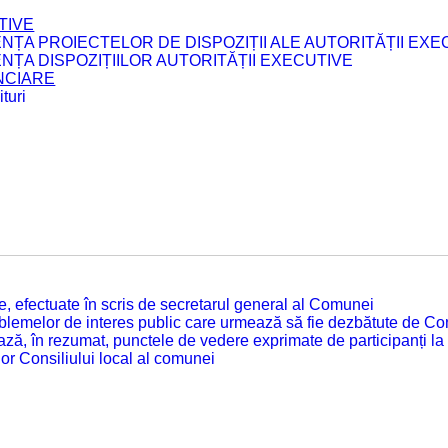
TIVE
ENȚA PROIECTELOR DE DISPOZIȚII ALE AUTORITĂȚII EXE
ENȚA DISPOZIȚIILOR AUTORITĂȚII EXECUTIVE
ANCIARE
turi
tate, efectuate în scris de secretarul general al Comunei
roblemelor de interes public care urmează să fie dezbătute de Con
ză, în rezumat, punctele de vedere exprimate de participanți la
or Consiliului local al comunei