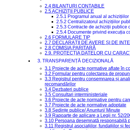
2.4 BILANȚURI CONTABILE
2.5 ACHIZIȚII PUBLICE
2.5.1 Programul anual al achizițiilor
2.5.2 Centralizatorul achizițiilor p
2.5.3 Contracte de achiziții publice
2.5.4 Documente privind execuția co
2.6 FORMULARE TIP
2.7 DECLARAȚII DE AVERE ȘI DE IN
2.8 COMISIA PARITARĂ
2.9. PROTECȚIA DATELOR CU CARA
3. TRANSPARENȚĂ DECIZIONALĂ
3.1 Proiecte de acte normative aflate în c
3.2 Formular pentru colectarea de propune
3.3 Registrul pentru consemnarea și anali
recomandărilor
3.4 Dezbateri publice
3.5 Consultari interministeriale
3.6 Proiecte de acte normative pentru care
3.7 Proiecte de acte normative adoptate
3.8 Ședințe publice/ Anunțuri/ Minute
3.9 Rapoarte de aplicare a Legii nr. 52/2
3.10 Persoana desemnată responsabilă pen
3.11 Registrul asociațiilor, fundațiilor și fe