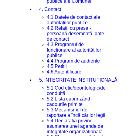
publice ale Comunei
4. Contact
4.1 Datele de contact ale
autorităților publice
4.2 Relații cu presa -
persoană desemnată, date
de contact
4.3 Programul de
funcționare al autorităților
publice
4.4 Program de audiențe
4.5 Petiții
4.6 Autentificare
5. INTEGRITATE INSTITUȚIONALĂ
5.1 Cod etic/deontologic/de
conduită
5.2 Lista cuprinzând
cadourile primite
5.3 Mecanismul de
raportare a încălcărilor legii
5.4 Declarația privind
asumarea unei agende de
integritate organizațională