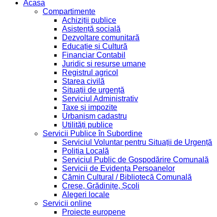
Acasa
Compartimente
Achiziții publice
Asistență socială
Dezvoltare comunitară
Educație și Cultură
Financiar Contabil
Juridic si resurse umane
Registrul agricol
Starea civilă
Situații de urgență
Serviciul Administrativ
Taxe și impozite
Urbanism cadastru
Utilități publice
Servicii Publice în Subordine
Serviciul Voluntar pentru Situații de Urgență
Poliția Locală
Serviciul Public de Gospodărire Comunală
Servicii de Evidența Persoanelor
Cămin Cultural / Bibliotecă Comunală
Creșe, Grădinițe, Școli
Alegeri locale
Servicii online
Proiecte europene