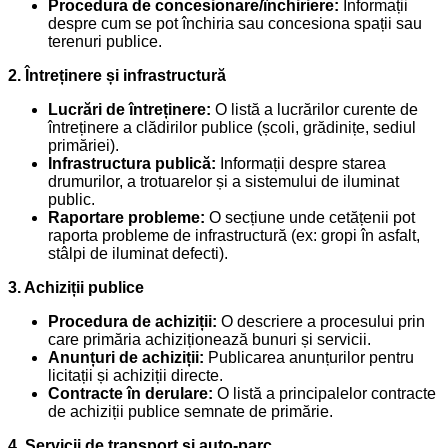
Procedura de concesionare/închiriere:
Informații
despre cum se pot închiria sau concesiona spații sau
terenuri publice.
2. Întreținere și infrastructură
Lucrări de întreținere:
O listă a lucrărilor curente de
întreținere a clădirilor publice (școli, grădinițe, sediul
primăriei).
Infrastructura publică:
Informații despre starea
drumurilor, a trotuarelor și a sistemului de iluminat
public.
Raportare probleme:
O secțiune unde cetățenii pot
raporta probleme de infrastructură (ex: gropi în asfalt,
stâlpi de iluminat defecti).
3. Achiziții publice
Procedura de achiziții:
O descriere a procesului prin
care primăria achiziționează bunuri și servicii.
Anunțuri de achiziții:
Publicarea anunțurilor pentru
licitații și achiziții directe.
Contracte în derulare:
O listă a principalelor contracte
de achiziții publice semnate de primărie.
4. Servicii de transport și auto-parc