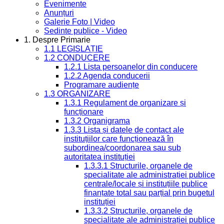
Evenimente
Anunțuri
Galerie Foto | Video
Sedinte publice - Video
1. Despre Primarie
1.1 LEGISLAȚIE
1.2 CONDUCERE
1.2.1 Lista persoanelor din conducere
1.2.2 Agenda conducerii
Programare audiențe
1.3 ORGANIZARE
1.3.1 Regulament de organizare și
funcționare
1.3.2 Organigrama
1.3.3 Lista și datele de contact ale
instituțiilor care funcționează în
subordinea/coordonarea sau sub
autoritatea instituției
1.3.3.1 Structurile, organele de
specialitate ale administrației publice
centrale/locale și instituțiile publice
finanțate total sau parțial prin bugetul
instituției
1.3.3.2 Structurile, organele de
specialitate ale administrației publice