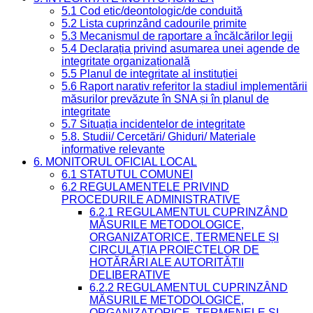
5.1 Cod etic/deontologic/de conduită
5.2 Lista cuprinzând cadourile primite
5.3 Mecanismul de raportare a încălcărilor legii
5.4 Declarația privind asumarea unei agende de
integritate organizațională
5.5 Planul de integritate al instituției
5.6 Raport narativ referitor la stadiul implementării
măsurilor prevăzute în SNA și în planul de
integritate
5.7 Situația incidentelor de integritate
5.8. Studii/ Cercetări/ Ghiduri/ Materiale
informative relevante
6. MONITORUL OFICIAL LOCAL
6.1 STATUTUL COMUNEI
6.2 REGULAMENTELE PRIVIND
PROCEDURILE ADMINISTRATIVE
6.2.1 REGULAMENTUL CUPRINZÂND
MĂSURILE METODOLOGICE,
ORGANIZATORICE, TERMENELE ȘI
CIRCULAȚIA PROIECTELOR DE
HOTĂRÂRI ALE AUTORITĂȚII
DELIBERATIVE
6.2.2 REGULAMENTUL CUPRINZÂND
MĂSURILE METODOLOGICE,
ORGANIZATORICE, TERMENELE ȘI