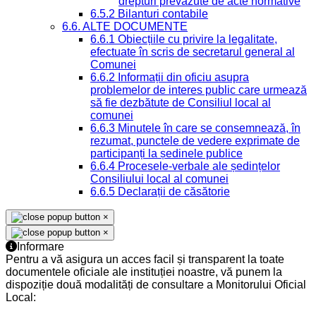
drepturi prevazute de acte normative
6.5.2 Bilanturi contabile
6.6. ALTE DOCUMENTE
6.6.1 Obiecțiile cu privire la legalitate,
efectuate în scris de secretarul general al
Comunei
6.6.2 Informații din oficiu asupra
problemelor de interes public care urmează
să fie dezbătute de Consiliul local al
comunei
6.6.3 Minutele în care se consemnează, în
rezumat, punctele de vedere exprimate de
participanți la ședinele publice
6.6.4 Procesele-verbale ale ședințelor
Consiliului local al comunei
6.6.5 Declarații de căsătorie
×
×
Informare
Pentru a vă asigura un acces facil și transparent la toate
documentele oficiale ale instituției noastre, vă punem la
dispoziție două modalități de consultare a Monitorului Oficial
Local: