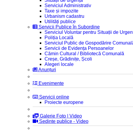
Situații de urgență
Serviciul Administrativ
Taxe și impozite
Urbanism cadastru
Utilități publice
Servicii Publice în Subordine
Serviciul Voluntar pentru Situații de Urgen
Poliția Locală
Serviciul Public de Gospodărire Comunal
Servicii de Evidența Persoanelor
Cămin Cultural / Bibliotecă Comunală
Creșe, Grădinițe, Școli
Alegeri locale
Anunțuri
Evenimente
Servicii online
Proiecte europene
Galerie Foto | Video
Sedinte publice - Video