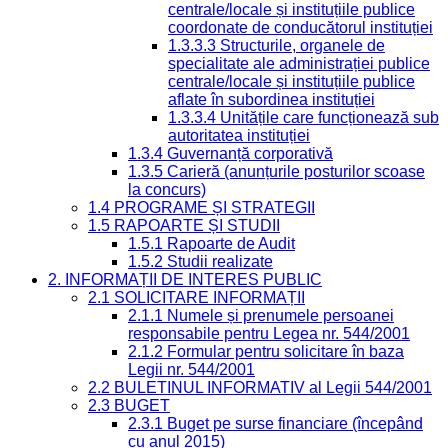
centrale/locale și instituțiile publice
coordonate de conducătorul instituției
1.3.3.3 Structurile, organele de
specialitate ale administrației publice
centrale/locale și instituțiile publice
aflate în subordinea instituției
1.3.3.4 Unitățile care funcționează sub
autoritatea instituției
1.3.4 Guvernanță corporativă
1.3.5 Carieră (anunțurile posturilor scoase
la concurs)
1.4 PROGRAME ȘI STRATEGII
1.5 RAPOARTE ȘI STUDII
1.5.1 Rapoarte de Audit
1.5.2 Studii realizate
2. INFORMAȚII DE INTERES PUBLIC
2.1 SOLICITARE INFORMAȚII
2.1.1 Numele și prenumele persoanei
responsabile pentru Legea nr. 544/2001
2.1.2 Formular pentru solicitare în baza
Legii nr. 544/2001
2.2 BULETINUL INFORMATIV al Legii 544/2001
2.3 BUGET
2.3.1 Buget pe surse financiare (începând
cu anul 2015)