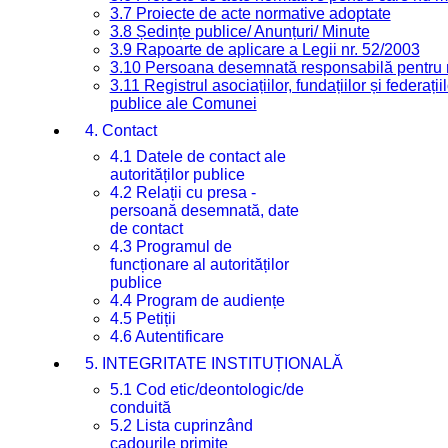
3.7 Proiecte de acte normative adoptate
3.8 Ședințe publice/ Anunțuri/ Minute
3.9 Rapoarte de aplicare a Legii nr. 52/2003
3.10 Persoana desemnată responsabilă pentru re
3.11 Registrul asociațiilor, fundațiilor și federații
publice ale Comunei
4. Contact
4.1 Datele de contact ale
autorităților publice
4.2 Relații cu presa -
persoană desemnată, date
de contact
4.3 Programul de
funcționare al autorităților
publice
4.4 Program de audiențe
4.5 Petiții
4.6 Autentificare
5. INTEGRITATE INSTITUȚIONALĂ
5.1 Cod etic/deontologic/de
conduită
5.2 Lista cuprinzând
cadourile primite