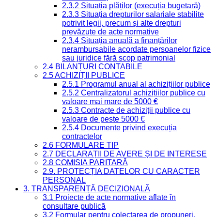
2.3.2 Situația plăților (execuția bugetară)
2.3.3 Situația drepturilor salariale stabilite
potrivit legii, precum și alte drepturi
prevăzute de acte normative
2.3.4 Situația anuală a finanțărilor
nerambursabile acordate persoanelor fizice
sau juridice fără scop patrimonial
2.4 BILANȚURI CONTABILE
2.5 ACHIZIȚII PUBLICE
2.5.1 Programul anual al achizițiilor publice
2.5.2 Centralizatorul achizițiilor publice cu
valoare mai mare de 5000 €
2.5.3 Contracte de achiziții publice cu
valoare de peste 5000 €
2.5.4 Documente privind execuția
contractelor
2.6 FORMULARE TIP
2.7 DECLARAȚII DE AVERE ȘI DE INTERESE
2.8 COMISIA PARITARĂ
2.9. PROTECȚIA DATELOR CU CARACTER
PERSONAL
3. TRANSPARENȚĂ DECIZIONALĂ
3.1 Proiecte de acte normative aflate în
consultare publică
3.2 Formular pentru colectarea de propuneri,