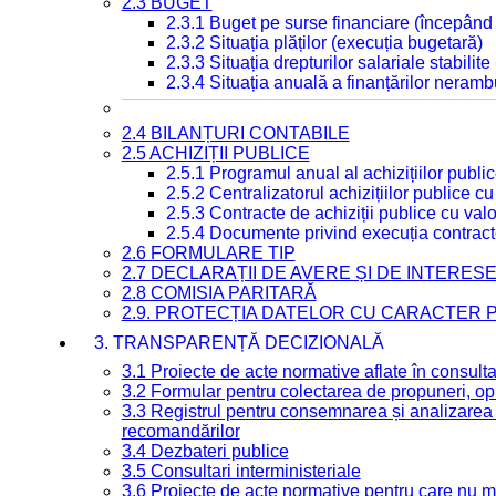
2.3 BUGET
2.3.1 Buget pe surse financiare (începând
2.3.2 Situația plăților (execuția bugetară)
2.3.3 Situația drepturilor salariale stabilit
2.3.4 Situația anuală a finanțărilor neramb
2.4 BILANȚURI CONTABILE
2.5 ACHIZIȚII PUBLICE
2.5.1 Programul anual al achizițiilor publi
2.5.2 Centralizatorul achizițiilor publice 
2.5.3 Contracte de achiziții publice cu va
2.5.4 Documente privind execuția contract
2.6 FORMULARE TIP
2.7 DECLARAȚII DE AVERE ȘI DE INTERES
2.8 COMISIA PARITARĂ
2.9. PROTECȚIA DATELOR CU CARACTER
3. TRANSPARENȚĂ DECIZIONALĂ
3.1 Proiecte de acte normative aflate în consult
3.2 Formular pentru colectarea de propuneri, opi
3.3 Registrul pentru consemnarea și analizarea p
recomandărilor
3.4 Dezbateri publice
3.5 Consultari interministeriale
3.6 Proiecte de acte normative pentru care nu ma