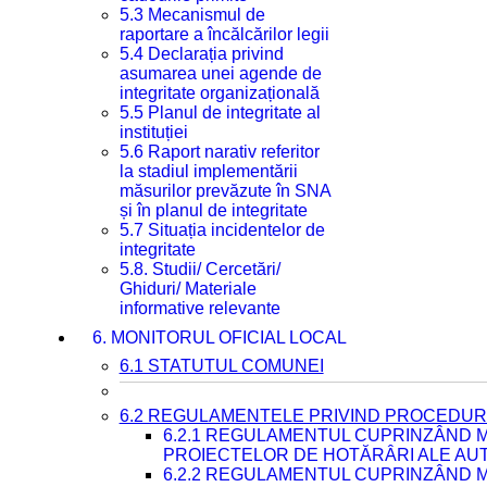
5.3 Mecanismul de
raportare a încălcărilor legii
5.4 Declarația privind
asumarea unei agende de
integritate organizațională
5.5 Planul de integritate al
instituției
5.6 Raport narativ referitor
la stadiul implementării
măsurilor prevăzute în SNA
și în planul de integritate
5.7 Situația incidentelor de
integritate
5.8. Studii/ Cercetări/
Ghiduri/ Materiale
informative relevante
6. MONITORUL OFICIAL LOCAL
6.1 STATUTUL COMUNEI
6.2 REGULAMENTELE PRIVIND PROCEDURI
6.2.1 REGULAMENTUL CUPRINZÂND M
PROIECTELOR DE HOTĂRÂRI ALE AUT
6.2.2 REGULAMENTUL CUPRINZÂND M