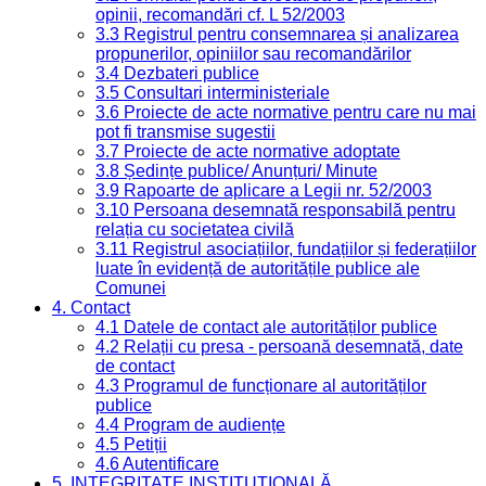
opinii, recomandări cf. L 52/2003
3.3 Registrul pentru consemnarea și analizarea
propunerilor, opiniilor sau recomandărilor
3.4 Dezbateri publice
3.5 Consultari interministeriale
3.6 Proiecte de acte normative pentru care nu mai
pot fi transmise sugestii
3.7 Proiecte de acte normative adoptate
3.8 Ședințe publice/ Anunțuri/ Minute
3.9 Rapoarte de aplicare a Legii nr. 52/2003
3.10 Persoana desemnată responsabilă pentru
relația cu societatea civilă
3.11 Registrul asociațiilor, fundațiilor și federațiilor
luate în evidență de autoritățile publice ale
Comunei
4. Contact
4.1 Datele de contact ale autorităților publice
4.2 Relații cu presa - persoană desemnată, date
de contact
4.3 Programul de funcționare al autorităților
publice
4.4 Program de audiențe
4.5 Petiții
4.6 Autentificare
5. INTEGRITATE INSTITUȚIONALĂ