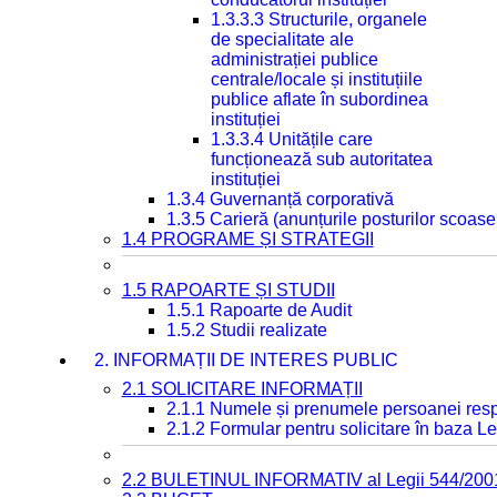
1.3.3.3 Structurile, organele
de specialitate ale
administrației publice
centrale/locale și instituțiile
publice aflate în subordinea
instituției
1.3.3.4 Unitățile care
funcționează sub autoritatea
instituției
1.3.4 Guvernanță corporativă
1.3.5 Carieră (anunțurile posturilor scoase
1.4 PROGRAME ȘI STRATEGII
1.5 RAPOARTE ȘI STUDII
1.5.1 Rapoarte de Audit
1.5.2 Studii realizate
2. INFORMAȚII DE INTERES PUBLIC
2.1 SOLICITARE INFORMAȚII
2.1.1 Numele și prenumele persoanei resp
2.1.2 Formular pentru solicitare în baza Le
2.2 BULETINUL INFORMATIV al Legii 544/200