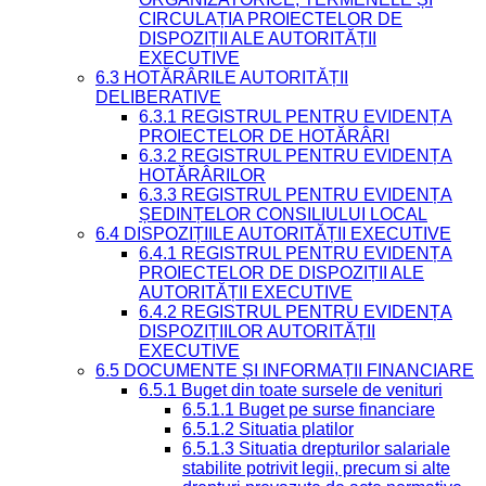
CIRCULAȚIA PROIECTELOR DE
DISPOZIȚII ALE AUTORITĂȚII
EXECUTIVE
6.3 HOTĂRÂRILE AUTORITĂȚII
DELIBERATIVE
6.3.1 REGISTRUL PENTRU EVIDENȚA
PROIECTELOR DE HOTĂRÂRI
6.3.2 REGISTRUL PENTRU EVIDENȚA
HOTĂRÂRILOR
6.3.3 REGISTRUL PENTRU EVIDENȚA
ȘEDINȚELOR CONSILIULUI LOCAL
6.4 DISPOZIȚIILE AUTORITĂȚII EXECUTIVE
6.4.1 REGISTRUL PENTRU EVIDENȚA
PROIECTELOR DE DISPOZIȚII ALE
AUTORITĂȚII EXECUTIVE
6.4.2 REGISTRUL PENTRU EVIDENȚA
DISPOZIȚIILOR AUTORITĂȚII
EXECUTIVE
6.5 DOCUMENTE ȘI INFORMAȚII FINANCIARE
6.5.1 Buget din toate sursele de venituri
6.5.1.1 Buget pe surse financiare
6.5.1.2 Situatia platilor
6.5.1.3 Situatia drepturilor salariale
stabilite potrivit legii, precum si alte