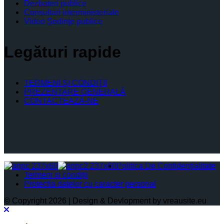
Dezbateri publice
Consultari interministeriale
Video Şedinţe publice
Legături rapide
TERMENI ŞI CONDIŢII
PREZENTARE GENERALĂ
CONTACTEAZĂ-NE
Politica De Confidențialitate
Termeni și condiții
Protectia datelor cu caracter personal
© Copyright 2026 | Design & Devlopment by vreausite.eu