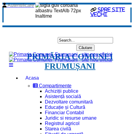
Autentificare
spre site
vechi
PRIMĂRIA COMUNEI
FRUMUȘANI
Acasa
Compartimente
Achiziții publice
Asistență socială
Dezvoltare comunitară
Educație și Cultură
Financiar Contabil
Juridic si resurse umane
Registrul agricol
Starea civilă