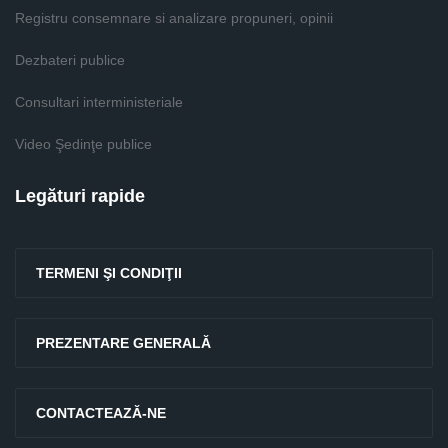
Registru consemnare si analizare propuneri, opinii
Dezbateri publice
Consultari interministeriale
Video Şedinţe publice
Legături rapide
TERMENI ŞI CONDIŢII
PREZENTARE GENERALĂ
CONTACTEAZĂ-NE