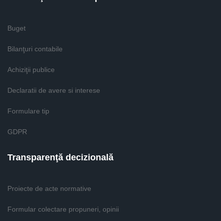
Buget
Bilanţuri contabile
Achiziţii publice
Declaratii de avere si interese
Formulare tip
GDPR
Transparenţă decizională
Proiecte de acte normative
Formular colectare propuneri, opinii